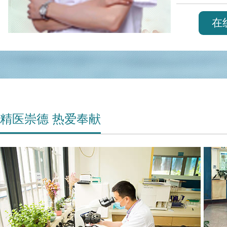
在
精医崇德 热爱奉献