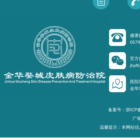
健康
0579
官方
jhpfb
医院
金华
备案号：浙ICP备
广审
温馨提示：本网站信