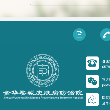
健康
0579
官方
jhpfb
医院
金华