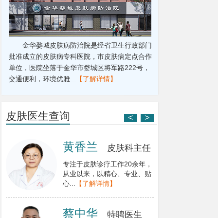
金华婺城皮肤病防治院是经省卫生行政部门
批准成立的皮肤病专科医院，市皮肤病定点合作
单位，医院坐落于金华市婺城区将军路222号，
交通便利，环境优雅...
【了解详情】
皮肤医生查询
<
>
倪华英
黄
皮肤科主任
倪华英，毕业于温州医学院临
专注于
床医学专业，现为金华皮肤病
从业以
防治...
【了解详情】
心...
【
熊志
蔡
皮肤科主任