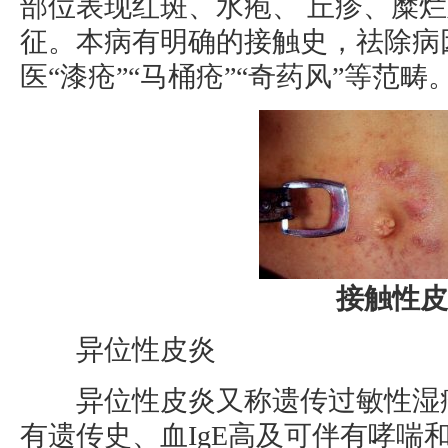
部位表现红斑、水疱、 丘疹、糜
征。本病有明确的接触史，祛除病
医“漆疮”“马桶疮”“奇药风”等范畴
接触性皮
异位性皮炎
异位性皮炎又称遗传过敏性湿疹
有遗传史、血IgE高及可伴有哮喘