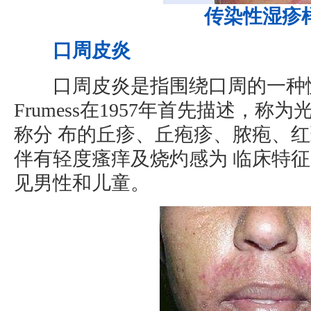
传染性湿疹
口周皮炎
口周皮炎是指围绕口周的一种慢
Frumess在1957年首先描述，
称分 布的丘疹、丘疱疹、脓疱、
伴有轻度瘙痒及烧灼感为 临床特
见男性和儿童。