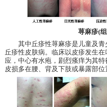
荨麻疹(组
其中丘疹性荨麻疹是儿童及青少
丘疹性皮肤病。临床以皮疹发生在
应，中心有水疱，剧烈瘙痒为其特
皮损多在腰、背及下肢或暴露部位