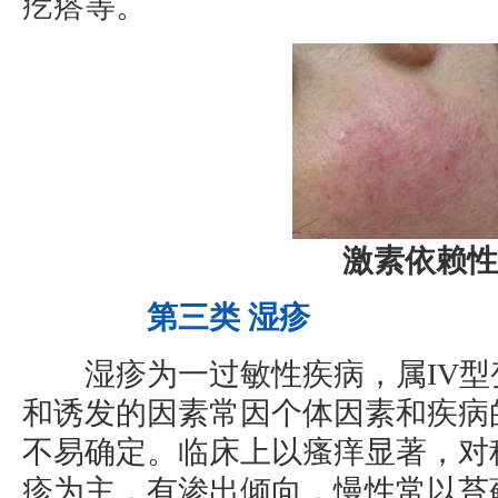
疙瘩等。
激素依赖性
第三类 湿疹
湿疹为一过敏性疾病，属IV型
和诱发的因素常因个体因素和疾病
不易确定。临床上以瘙痒显著，对
疹为主，有渗出倾向，慢性常以苔