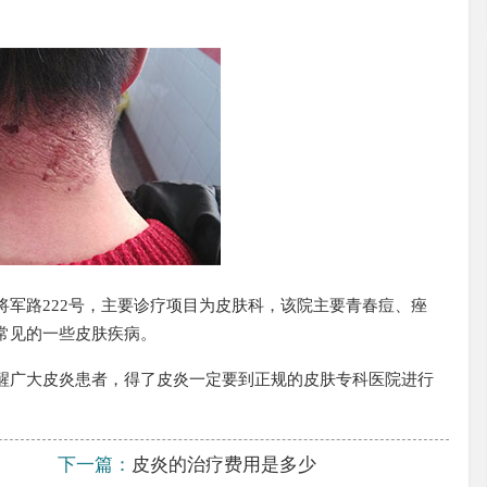
倪华英
皮肤科主任
倪华英，毕业于温州医学院临
床医学专业，现为金华皮肤病
防治...
【了解详情】
熊志
皮肤科主任
路222号，主要诊疗项目为皮肤科，该院主要青春痘、痤
毕业于湖北医科大学，从事皮
常见的一些皮肤疾病。
肤病临床工作20余年，对皮肤
疾...
【了解详情】
醒广大皮炎患者，得了皮炎一定要到正规的皮肤专科医院进行
下一篇：
皮炎的治疗费用是多少