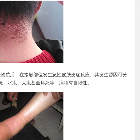
倪华英
皮肤科主任
倪华英，毕业于温州医学院临
床医学专业，现为金华皮肤病
防治...
【了解详情】
些物质后，在接触部位发生急性皮肤炎症反应。其发生塬因可分
斑、水疱、大疱甚至坏死等。病程有自限性。
熊志
皮肤科主任
毕业于湖北医科大学，从事皮
肤病临床工作20余年，对皮肤
疾...
【了解详情】