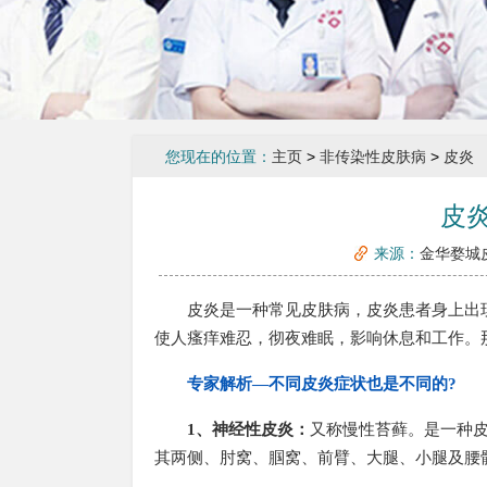
您现在的位置：
主页
>
非传染性皮肤病
>
皮炎
皮
来源：
金华婺城
皮炎是一种常见皮肤病，皮炎患者身上出现
使人瘙痒难忍，彻夜难眠，影响休息和工作。
专家解析—不同皮炎症状也是不同的?
1、神经性皮炎：
又称慢性苔藓。是一种
其两侧、肘窝、腘窝、前臂、大腿、小腿及腰