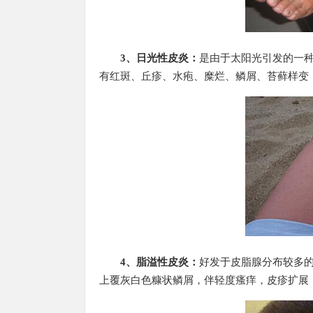
3、日光性皮炎：
是由于太阳光引发的一
有红斑、丘疹、水疱、糜烂、鳞屑、苔藓样变
4、脂溢性皮炎：
好发于皮脂腺分布较多
上覆灰白色糠状鳞屑，伴轻度瘙痒，皮疹扩展